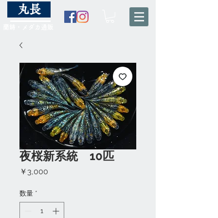
丸長
蘭鋳・メダカ通販
夜桜新系統 10匹
価
￥3,000
格
数量
*