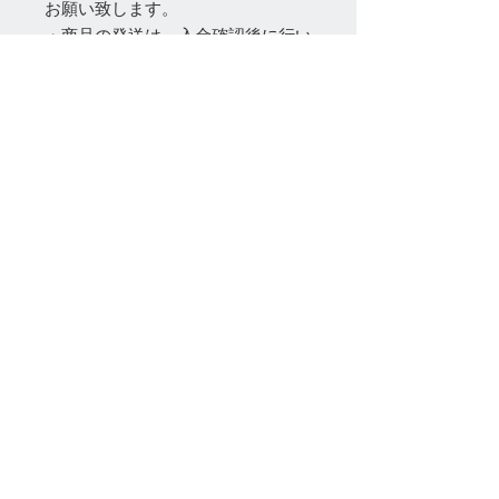
お願い致します。
・商品の発送は、入金確認後に行い
ますが、魚の状態により、遅れやお
届け出来ない場合があります。
・入金は（商品代）と送料となりま
す。（振込手数料はお客様ご負担）
・死着保障はございません。
以上をご理解のうえご購入をお願い
致します。
丸長​
Tel:
080-1023-0701
info@maruchou-ranchuu-medaka-shop.com
​ 静岡県牧之原市波津1174
ご利用可能なカード