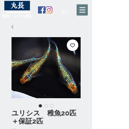
丸長
蘭鋳・メダカ通販
ユリシス 稚魚20匹
＋保証2匹