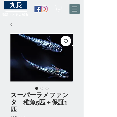
丸長
蘭鋳・メダカ通販
スーパーラメファン
タ 稚魚5匹＋保証1
匹