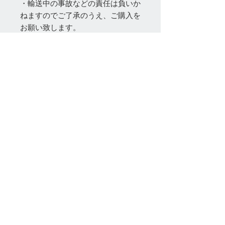
・輸送中の事故などの責任は負いか
ねますのでご了承のうえ、ご購入を
お願い致します。
・商品の発送は、入金確認後に行い
ますが、魚の状態により、遅れやお
届け出来ない場合があります。
・入金は（商品代）と送料となりま
す。（振込手数料はお客様ご負担）
・死着保障はございません。
以上をご理解のうえご購入をお願い
致します。
丸長​
Tel:
080-1023-0701
info@maruchou-ranchuu-medaka-shop.com
​ 静岡県牧之原市波津1174
ご利用可能なカード