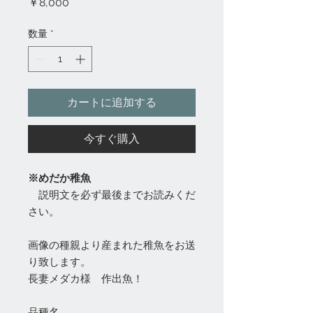
価
￥8,000
格
数量
*
カートに追加する
今すぐ購入
※めだか稚魚
説明文を必ず最後までお読みくだ
さい。
画像の種親より産まれた稚魚をお送
り致します。
長妻メダカ様 作出魚！
品種名