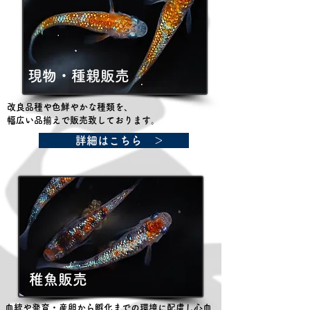
現物・種親販売
改良品種や色鮮やかな種類を、
幅広い品揃えで
販売致して
おります。
詳細はこちら ＞
稚魚販売
血統や発育・産卵から孵化までの環境に配慮し心血