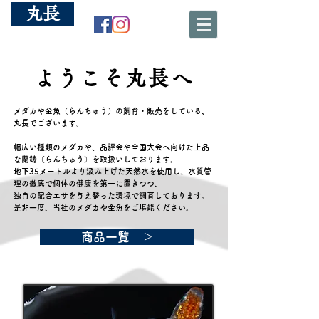
丸長
蘭鋳・メダカ通販
ようこそ丸長へ
メダカや金魚（らんちゅう）の飼育・販売をしている、
丸長でございます。
幅広い種類のメダカや、品評会や全国大会へ向けた上品
な蘭鋳（らんちゅう）を取扱いしております。
地下35メートルより汲み上げた天然水を使用し、水質管
理の徹底で個体の健康を第一に
置きつつ、
独自の配合エサを与え整った環境で飼育しております。
是非一度、当社のメダカや金魚をご堪能ください。
商品一覧 ＞